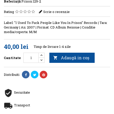
Referinţă
Prison 129-2
Rating
Scrie o recenzie
Label: "I Used To Fuck People Like You In Prison" Records | Tara:
Germany | An: 2007 | Format: CD Album Reissue | Conditie
media/coperta: M/M
40,00 lei
Timp de livrare 1-4 zile
Adaugă in coş
Cantitate

Distribuiti
Securitate
Transport