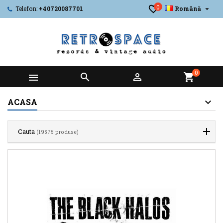
0

Telefon:
+40720087701
Română
0



shopping_cart
ACASA
Cauta
(19575 produse)