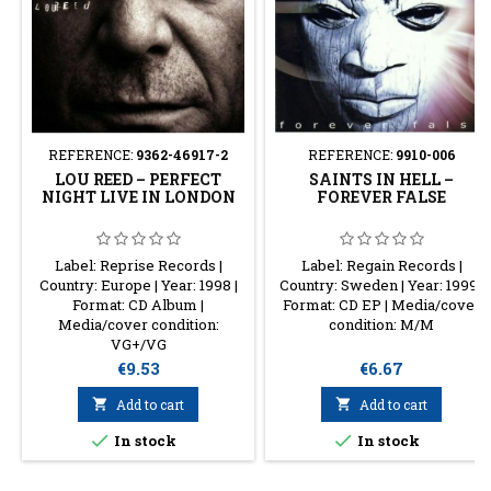
REFERENCE:
9362-46917-2
REFERENCE:
9910-006
LOU REED – PERFECT
SAINTS IN HELL –
NIGHT LIVE IN LONDON
FOREVER FALSE
Label: Reprise Records |
Label: Regain Records |
Country: Europe | Year: 1998 |
Country: Sweden | Year: 1999 |
Format: CD Album |
Format: CD EP | Media/cover
Media/cover condition:
condition: M/M
VG+/VG
Price
Price
€9.53
€6.67

Add to cart

Add to cart


In stock
In stock