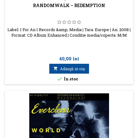
RANDOMWALK – REDEMPTION
Label: I For An I Records &amp; Media | Tara: Europe | An: 2008 |
Format: CD Album Enhanced | Conditie media/coperta: M/M
Preţ
40,00 lei

Adaugă in coş

În stoc