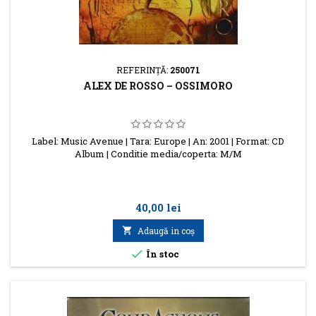
REFERINŢĂ:
250071
ALEX DE ROSSO – OSSIMORO
Label: Music Avenue | Tara: Europe | An: 2001 | Format: CD
Album | Conditie media/coperta: M/M
Preţ
40,00 lei

Adaugă in coş

În stoc