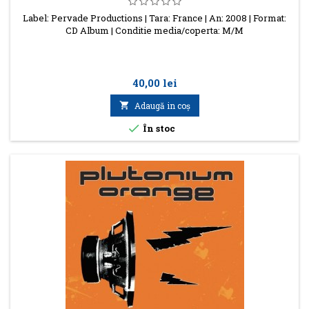
Label: Pervade Productions | Tara: France | An: 2008 | Format:
CD Album | Conditie media/coperta: M/M
Preţ
40,00 lei

Adaugă in coş

În stoc