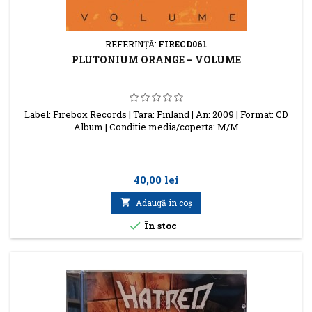
REFERINŢĂ:
FIRECD061
PLUTONIUM ORANGE – VOLUME
Label: Firebox Records | Tara: Finland | An: 2009 | Format: CD
Album | Conditie media/coperta: M/M
Preţ
40,00 lei

Adaugă in coş

În stoc