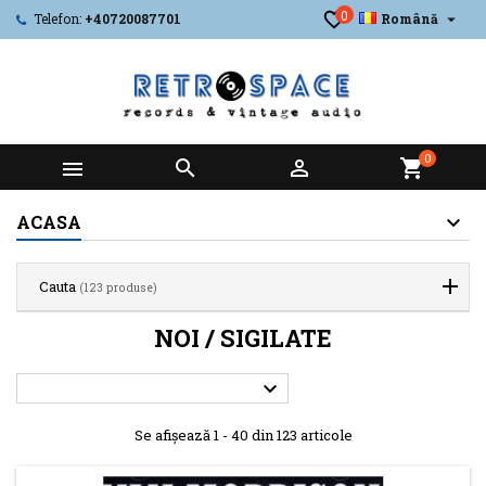
0

Telefon:
+40720087701
Română
0



shopping_cart
ACASA
Cauta
(123 produse)
NOI / SIGILATE

Se afișează 1 - 40 din 123 articole