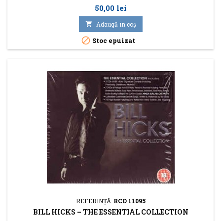
Preţ
50,00 lei

Adaugă in coş

Stoc epuizat
REFERINŢĂ:
RCD 11095
BILL HICKS ‎– THE ESSENTIAL COLLECTION