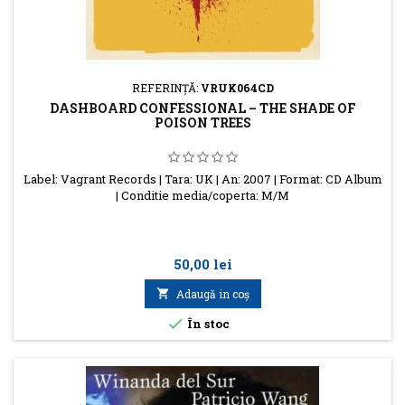
REFERINŢĂ:
VRUK064CD
DASHBOARD CONFESSIONAL ‎– THE SHADE OF
POISON TREES
Label: Vagrant Records | Tara: UK | An: 2007 | Format: CD Album
| Conditie media/coperta: M/M
Preţ
50,00 lei

Adaugă in coş

În stoc