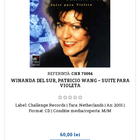
REFERINŢĂ:
CHR 70094
WINANDA DEL SUR, PATRICIO WANG ‎– SUITE PARA
VIOLETA
Label: Challenge Records | Tara: Netherlands | An: 2001 |
Format: CD | Conditie media/coperta: M/M
Preţ
60,00 lei