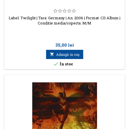
Label: Twilight | Tara: Germany | An: 2006 | Format: CD Album |
Conditie media/coperta: M/M
Preţ
35,00 lei

Adaugă in coş

În stoc