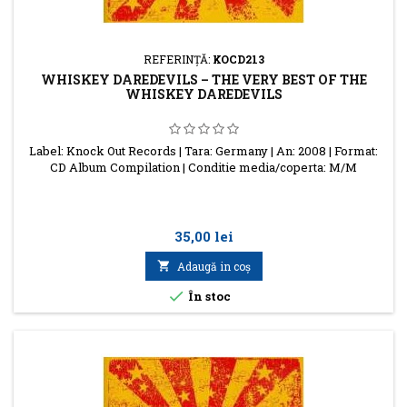
REFERINŢĂ:
KOCD213
WHISKEY DAREDEVILS – THE VERY BEST OF THE
WHISKEY DAREDEVILS
Label: Knock Out Records | Tara: Germany | An: 2008 | Format:
CD Album Compilation | Conditie media/coperta: M/M
Preţ
35,00 lei

Adaugă in coş

În stoc