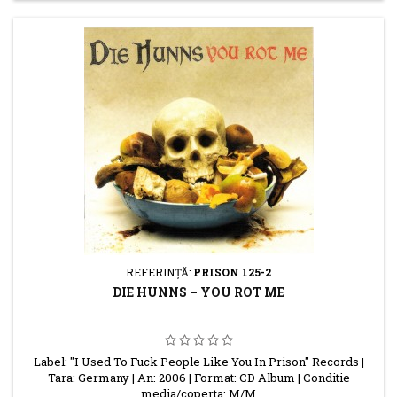
REFERINŢĂ:
PRISON 125-2
DIE HUNNS – YOU ROT ME
Label: "I Used To Fuck People Like You In Prison" Records |
Tara: Germany | An: 2006 | Format: CD Album | Conditie
media/coperta: M/M