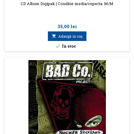
CD Album Digipak | Conditie media/coperta: M/M
Preţ
35,00 lei

Adaugă in coş

În stoc