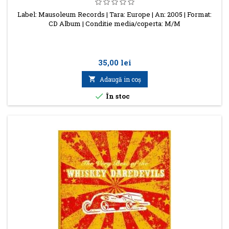
Label: Mausoleum Records | Tara: Europe | An: 2005 | Format:
CD Album | Conditie media/coperta: M/M
Preţ
35,00 lei

Adaugă in coş

În stoc