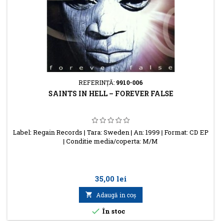
REFERINŢĂ:
9910-006
SAINTS IN HELL – FOREVER FALSE
Label: Regain Records | Tara: Sweden | An: 1999 | Format: CD EP
| Conditie media/coperta: M/M
Preţ
35,00 lei

Adaugă in coş

În stoc