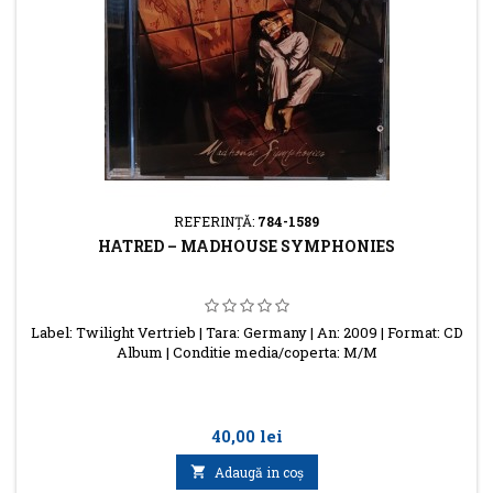
REFERINŢĂ:
784-1589
HATRED – MADHOUSE SYMPHONIES
Label: Twilight Vertrieb | Tara: Germany | An: 2009 | Format: CD
Album | Conditie media/coperta: M/M
Preţ
40,00 lei

Adaugă in coş