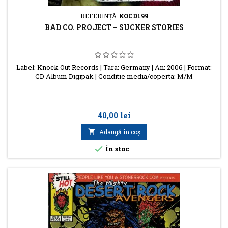
REFERINŢĂ:
KOCD199
BAD CO. PROJECT – SUCKER STORIES
Label: Knock Out Records | Tara: Germany | An: 2006 | Format:
CD Album Digipak | Conditie media/coperta: M/M
Preţ
40,00 lei

Adaugă in coş

În stoc