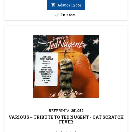

Adaugă in coş

În stoc
REFERINŢĂ:
251059
VARIOUS – TRIBUTE TO TED NUGENT - CAT SCRATCH
FEVER