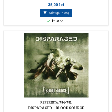
Preţ
35,00 lei

Adaugă in coş

În stoc
REFERINŢĂ:
784-751
DISPARAGED – BLOOD SOURCE