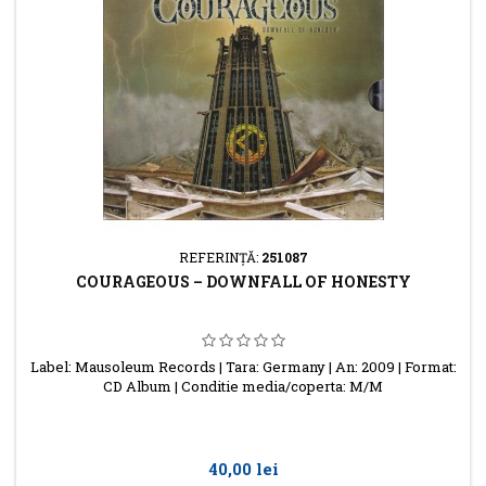
REFERINŢĂ:
251087
COURAGEOUS – DOWNFALL OF HONESTY
Label: Mausoleum Records | Tara: Germany | An: 2009 | Format:
CD Album | Conditie media/coperta: M/M
Preţ
40,00 lei