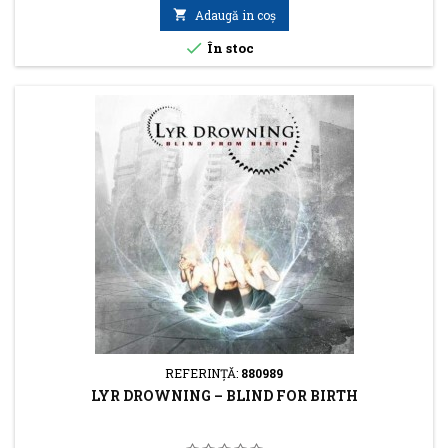

Adaugă in coş

În stoc
REFERINŢĂ:
880989
LYR DROWNING – BLIND FOR BIRTH