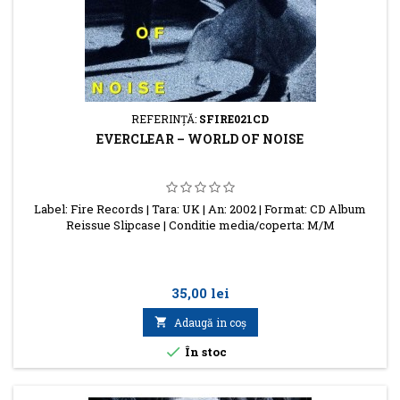
REFERINŢĂ:
SFIRE021CD
EVERCLEAR – WORLD OF NOISE
Label: Fire Records | Tara: UK | An: 2002 | Format: CD Album
Reissue Slipcase | Conditie media/coperta: M/M
Preţ
35,00 lei

Adaugă in coş

În stoc