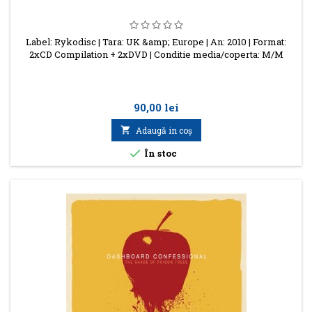
Label: Rykodisc | Tara: UK &amp; Europe | An: 2010 | Format:
2xCD Compilation + 2xDVD | Conditie media/coperta: M/M
Preţ
90,00 lei

Adaugă in coş

În stoc