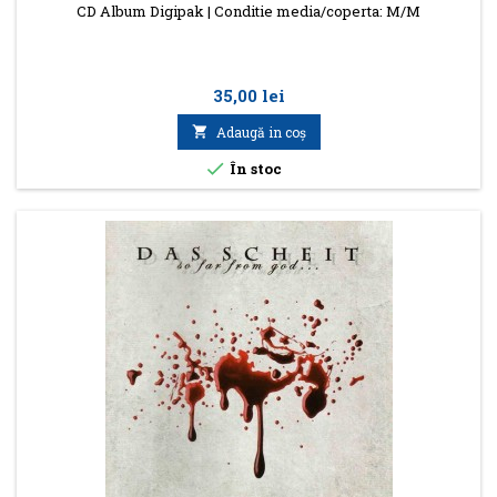
CD Album Digipak | Conditie media/coperta: M/M
Preţ
35,00 lei

Adaugă in coş

În stoc