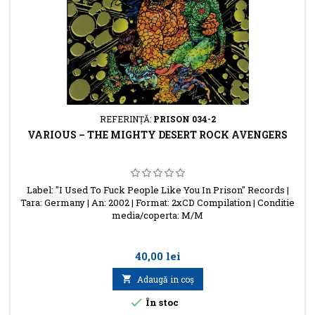
REFERINŢĂ:
PRISON 034-2
VARIOUS – THE MIGHTY DESERT ROCK AVENGERS
Label: "I Used To Fuck People Like You In Prison" Records |
Tara: Germany | An: 2002 | Format: 2xCD Compilation | Conditie
media/coperta: M/M
Preţ
40,00 lei

Adaugă in coş

În stoc