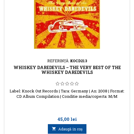
REFERINŢĂ:
KOCD213
WHISKEY DAREDEVILS – THE VERY BEST OF THE
WHISKEY DAREDEVILS
Label: Knock Out Records | Tara: Germany | An: 2008 | Format:
CD Album Compilation | Conditie media/coperta: M/M
Preţ
45,00 lei

Adaugă in coş