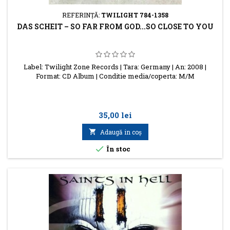
REFERINŢĂ:
TWILIGHT 784-1358
DAS SCHEIT – SO FAR FROM GOD...SO CLOSE TO YOU
Label: Twilight Zone Records | Tara: Germany | An: 2008 |
Format: CD Album | Conditie media/coperta: M/M
Preţ
35,00 lei

Adaugă in coş

În stoc