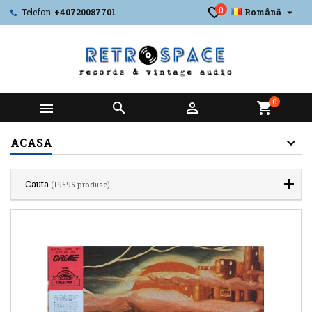
0

Telefon:
+40720087701
Română
0



shopping_cart
ACASA
Cauta
(19595 produse)