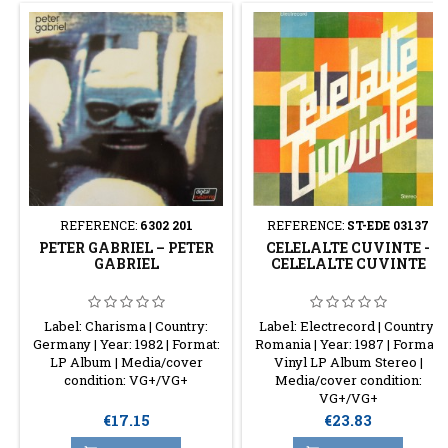
REFERENCE:
6302 201
REFERENCE:
ST-EDE 03137
PETER GABRIEL – PETER
CELELALTE CUVINTE -
GABRIEL
CELELALTE CUVINTE
Label: Charisma | Country:
Label: Electrecord | Country:
Germany | Year: 1982 | Format:
Romania | Year: 1987 | Format:
LP Album | Media/cover
Vinyl LP Album Stereo |
condition: VG+/VG+
Media/cover condition:
VG+/VG+
Price
Price
€17.15
€23.83