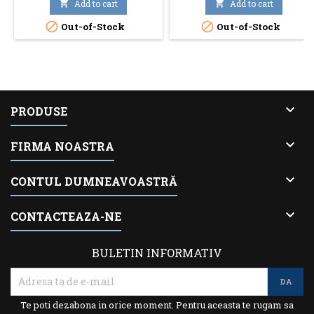

Add to cart

Add to cart


Out-of-Stock
Out-of-Stock

PRODUSE

FIRMA NOASTRA

CONTUL DUMNEAVOASTRĂ

CONTACTEAZA-NE
BULETIN INFORMATIV
Te poti dezabona in orice moment. Pentru aceasta te rugam sa