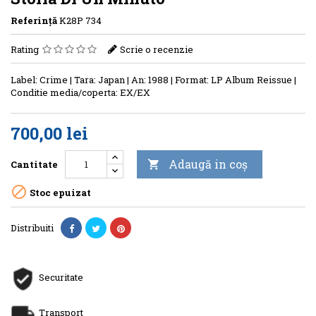
Referinţă
K28P 734
Rating
Scrie o recenzie
Label: Crime | Tara: Japan | An: 1988 | Format: LP Album Reissue |
Conditie media/coperta: EX/EX
700,00 lei
Adaugă in coş
Cantitate


Stoc epuizat
Distribuiti
Securitate
Transport