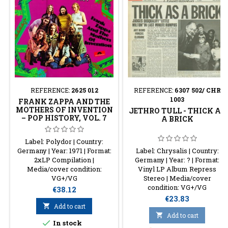
REFERENCE:
2625 012
REFERENCE:
6307 502/ CHR
1003
FRANK ZAPPA AND THE
MOTHERS OF INVENTION
JETHRO TULL - THICK AS
– POP HISTORY, VOL. 7
A BRICK
Label: Polydor | Country:
Germany | Year: 1971 | Format:
Label: Chrysalis | Country:
2xLP Compilation |
Germany | Year: ? | Format:
Media/cover condition:
Vinyl LP Album Repress
VG+/VG
Stereo | Media/cover
condition: VG+/VG
Price
€38.12
Price
€23.83

Add to cart

Add to cart

In stock