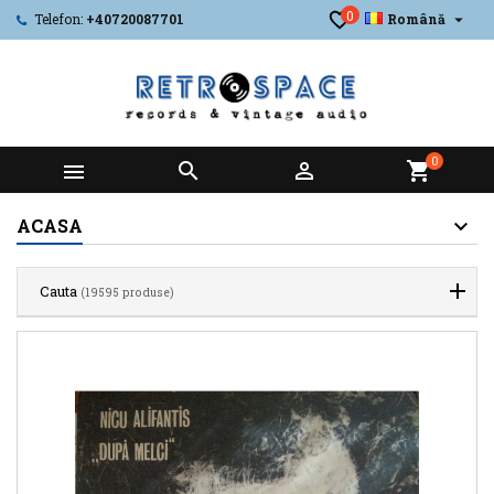
0

Telefon:
+40720087701
Română
0



shopping_cart
ACASA
Cauta
(19595 produse)