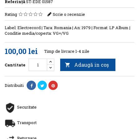
Referinţă
ST-EDE 01587
Rating
Scrie o recenzie
Label: Electrecord | Tara: Romania | An: 1979 | Format: LP Album |
Conditie media/coperta: VG+/VG
100,00 lei
Timp de livrare 1-4 zile
Adaugă in coş
Cantitate

Distribuiti
Securitate
Transport
Returnare