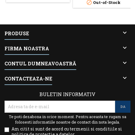

Out-of-Stock

PRODUSE

FIRMA NOASTRA

CONTUL DUMNEAVOASTRĂ

CONTACTEAZA-NE
BULETIN INFORMATIV
Te poti dezabona in orice moment. Pentru aceasta te rugam sa
folosesti informatiile noastre de contact din nota legala.
Am citit si sunt de acord cu termenii si conditiile si
politica de protectie a datelor.