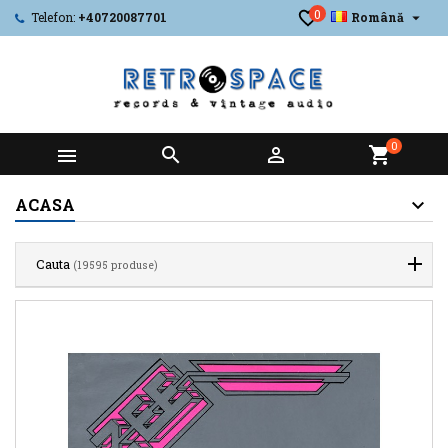
0

Telefon:
+40720087701
Română
0



shopping_cart
ACASA
Cauta
(19595 produse)