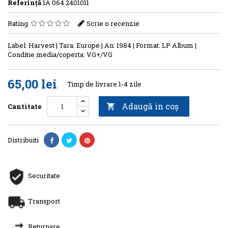
Referinţă
1A 064 2401011
Rating
Scrie o recenzie
Label: Harvest | Tara: Europe | An: 1984 | Format: LP Album |
Conditie media/coperta: VG+/VG
65,00 lei
Timp de livrare 1-4 zile
Adaugă in coş
Cantitate

Distribuiti
Securitate
Transport
Returnare