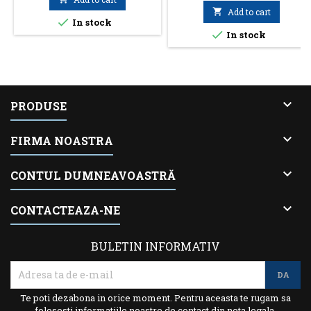

Add to cart

In stock

In stock

PRODUSE

FIRMA NOASTRA

CONTUL DUMNEAVOASTRĂ

CONTACTEAZA-NE
BULETIN INFORMATIV
Te poti dezabona in orice moment. Pentru aceasta te rugam sa
folosesti informatiile noastre de contact din nota legala.