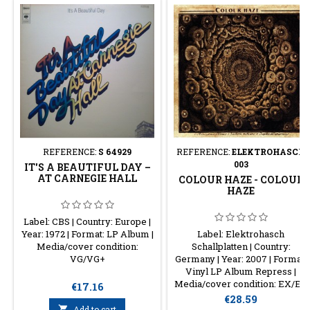
REFERENCE:
S 64929
REFERENCE:
ELEKTROHASCH
003
IT'S A BEAUTIFUL DAY –
AT CARNEGIE HALL
COLOUR HAZE - COLOUR
HAZE
Label: CBS | Country: Europe |
Year: 1972 | Format: LP Album |
Label: Elektrohasch
Media/cover condition:
Schallplatten | Country:
VG/VG+
Germany | Year: 2007 | Format:
Vinyl LP Album Repress |
Media/cover condition: EX/EX
Price
€17.16
Price
€28.59

Add to cart