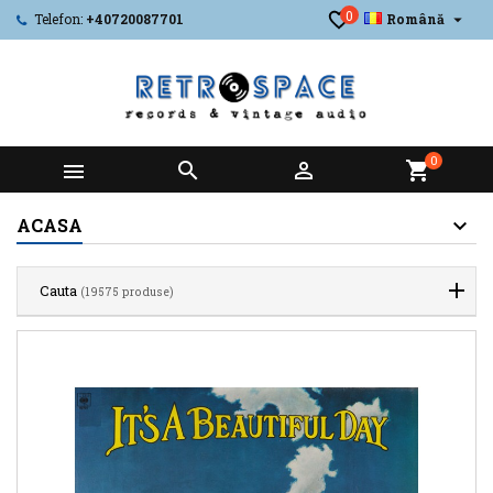
0

Telefon:
+40720087701
Română
0



shopping_cart
ACASA
Cauta
(19575 produse)