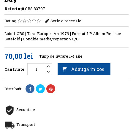
Referinţă
CBS 83797
Rating
Scrie o recenzie
Label: CBS | Tara: Europe | An: 1979 | Format: LP Album Reissue
Gatefold | Conditie media/coperta: VG/G+
70,00 lei
Timp de livrare 1-4 zile
Adaugă in coş
Cantitate

Distribuiti
Securitate
Transport