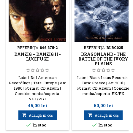
REFERINŢĂ:
846 375-2
REFERINŢĂ:
BLRC025
DANZIG – DANZIG II -
DRAGONLAND - THE
LUCIFUGE
BATTLE OF THE IVORY
PLAINS
Label: Def American
Label: Black Lotus Records |
Recordings | Tara: Europe | An:
Tara: Greece | An: 2001 |
1990 | Format: CD Album |
Format: CD Album | Conditie
Conditie media/coperta:
media/coperta: EX/EX
VG+/VG+
Preţ
Preţ
45,00 lei
50,00 lei

Adaugă in coş

Adaugă in coş


În stoc
În stoc