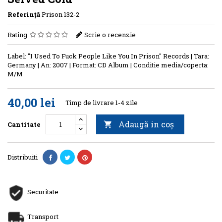
Referinţă
Prison 132-2
Rating
Scrie o recenzie
Label: "I Used To Fuck People Like You In Prison" Records | Tara:
Germany | An: 2007 | Format: CD Album | Conditie media/coperta:
M/M
40,00 lei
Timp de livrare 1-4 zile
Adaugă in coş
Cantitate

Distribuiti
Securitate
Transport