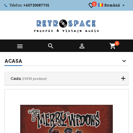
0

Telefon:
+40720087701
Română
0



shopping_cart
ACASA
Cauta
(19595 produse)