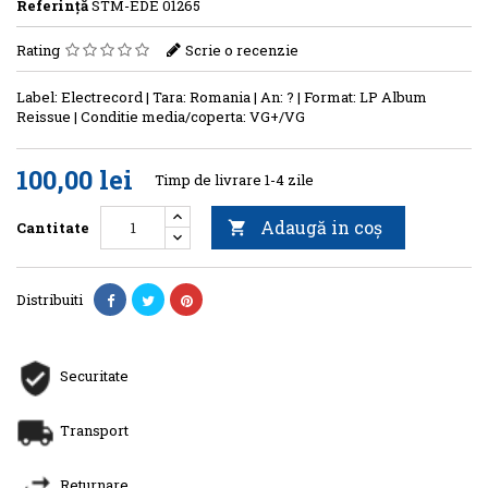
Referinţă
STM-EDE 01265
Rating
Scrie o recenzie
Label: Electrecord | Tara: Romania | An: ? | Format: LP Album
Reissue | Conditie media/coperta: VG+/VG
100,00 lei
Timp de livrare 1-4 zile
Adaugă in coş
Cantitate

Distribuiti
Securitate
Transport
Returnare