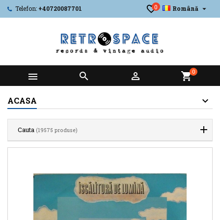
0

Telefon:
+40720087701
Română
0



shopping_cart
ACASA
Cauta
(19575 produse)