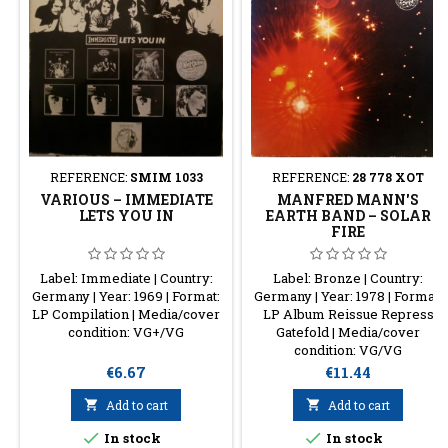
REFERENCE:
SMIM 1033
REFERENCE:
28 778 XOT
VARIOUS ‎– IMMEDIATE
MANFRED MANN'S
LETS YOU IN
EARTH BAND – SOLAR
FIRE
Label: Immediate | Country:
Label: Bronze | Country:
Germany | Year: 1969 | Format:
Germany | Year: 1978 | Format:
LP Compilation | Media/cover
LP Album Reissue Repress
condition: VG+/VG
Gatefold | Media/cover
condition: VG/VG
Price
Price
€6.67
€11.44

Add to cart

Add to cart


In stock
In stock