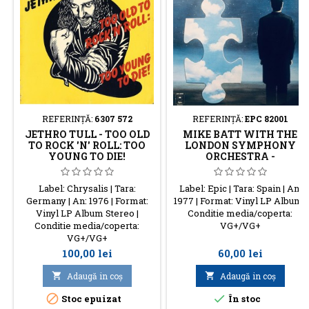
REFERINŢĂ:
6307 572
REFERINŢĂ:
EPC 82001
JETHRO TULL - TOO OLD
MIKE BATT WITH THE
TO ROCK 'N' ROLL: TOO
LONDON SYMPHONY
YOUNG TO DIE!
ORCHESTRA -
SCHIZOPHONIA
Label: Chrysalis | Tara:
Label: Epic | Tara: Spain | An:
Germany | An: 1976 | Format:
1977 | Format: Vinyl LP Album |
Vinyl LP Album Stereo |
Conditie media/coperta:
Conditie media/coperta:
VG+/VG+
VG+/VG+
Preţ
Preţ
100,00 lei
60,00 lei

Adaugă in coş

Adaugă in coş


Stoc epuizat
În stoc