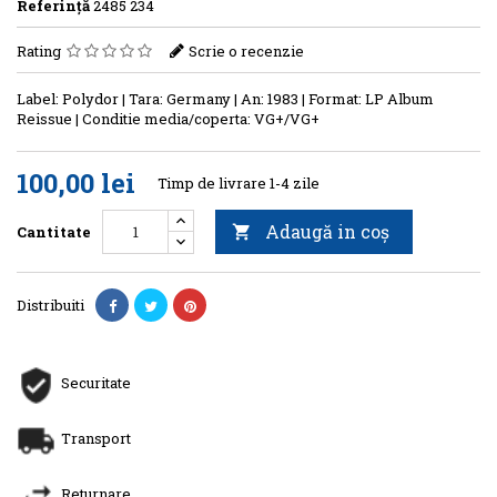
Referinţă
2485 234
Rating
Scrie o recenzie
Label: Polydor | Tara: Germany | An: 1983 | Format: LP Album
Reissue | Conditie media/coperta: VG+/VG+
100,00 lei
Timp de livrare 1-4 zile
Adaugă in coş
Cantitate

Distribuiti
Securitate
Transport
Returnare