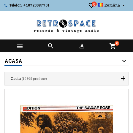
0

Telefon:
+40720087701
Română
0



shopping_cart
ACASA
Cauta
(19595 produse)