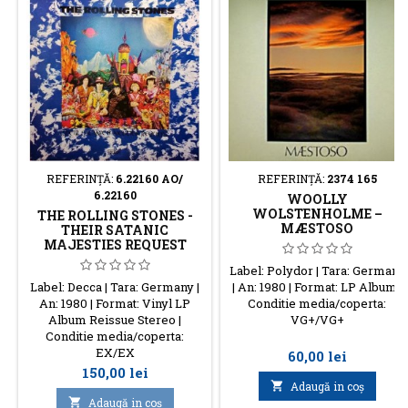
REFERINŢĂ:
6.22160 AO/
REFERINŢĂ:
2374 165
6.22160
WOOLLY
WOLSTENHOLME –
THE ROLLING STONES -
MÆSTOSO
THEIR SATANIC
MAJESTIES REQUEST
Label: Polydor | Tara: Germany
Label: Decca | Tara: Germany |
| An: 1980 | Format: LP Album |
An: 1980 | Format: Vinyl LP
Conditie media/coperta:
Album Reissue Stereo |
VG+/VG+
Conditie media/coperta:
EX/EX
Preţ
60,00 lei
Preţ
150,00 lei

Adaugă in coş

Adaugă in coş