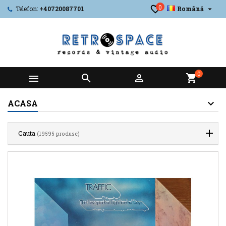
0

Telefon:
+40720087701
Română
0



shopping_cart
ACASA
Cauta
(19595 produse)