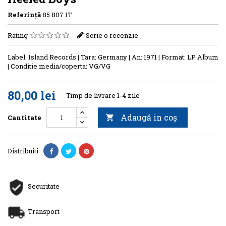
Referinţă
85 807 IT
Rating
Scrie o recenzie
Label: Island Records | Tara: Germany | An: 1971 | Format: LP Album
| Conditie media/coperta: VG/VG
80,00 lei
Timp de livrare 1-4 zile
Adaugă in coş
Cantitate

Distribuiti
Securitate
Transport