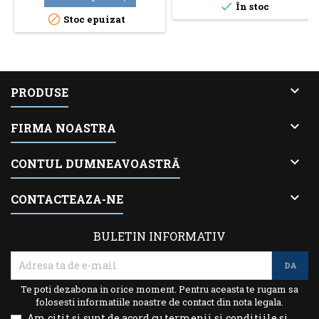

În stoc

Stoc epuizat

PRODUSE

FIRMA NOASTRA

CONTUL DUMNEAVOASTRĂ

CONTACTEAZA-NE
BULETIN INFORMATIV
Te poti dezabona in orice moment. Pentru aceasta te rugam sa
folosesti informatiile noastre de contact din nota legala.
Am citit si sunt de acord cu termenii si conditiile si