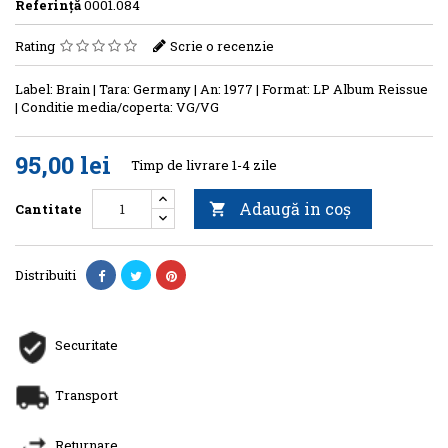
Referinţă
0001.084
Rating
Scrie o recenzie
Label: Brain | Tara: Germany | An: 1977 | Format: LP Album Reissue
| Conditie media/coperta: VG/VG
95,00 lei
Timp de livrare 1-4 zile
Adaugă in coş
Cantitate

Distribuiti
Securitate
Transport
Returnare