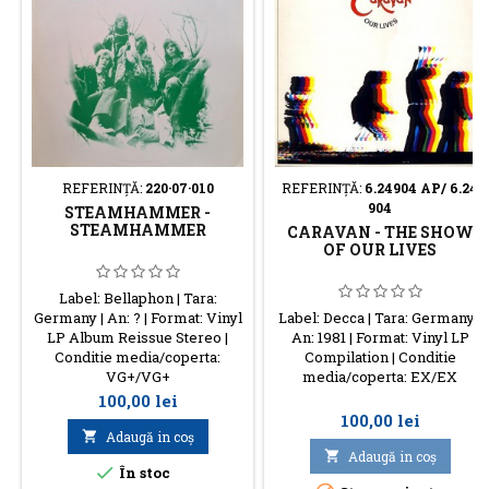
REFERINŢĂ:
220·07·010
REFERINŢĂ:
6.24904 AP/ 6.24
904
STEAMHAMMER -
STEAMHAMMER
CARAVAN - THE SHOW
OF OUR LIVES
Label: Bellaphon | Tara:
Germany | An: ? | Format: Vinyl
Label: Decca | Tara: Germany |
LP Album Reissue Stereo |
An: 1981 | Format: Vinyl LP
Conditie media/coperta:
Compilation | Conditie
VG+/VG+
media/coperta: EX/EX
Preţ
100,00 lei
Preţ
100,00 lei

Adaugă in coş

Adaugă in coş

În stoc