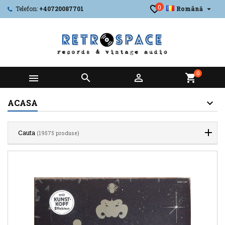
0

Telefon:
+40720087701
Română
0



shopping_cart
ACASA
Cauta
(19575 produse)