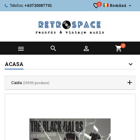
0

Telefon:
+40720087701
Română
0



shopping_cart
ACASA
Cauta
(19595 produse)