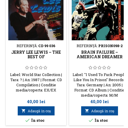
REFERINŢĂ:
CD 99 036
REFERINŢĂ:
PRISON098-2
JERRY LEE LEWIS – THE
BRAIN FAILURE –
BEST OF
AMERICAN DREAMER
Label: World Star Collection |
Label: "I Used To Fuck People
Tara: ? | An: 1987 | Format: CD
Like You In Prison" Records |
Compilation | Conditie
Tara: Germany | An: 2005 |
media/coperta: EX/EX
Format: CD Album | Conditie
media/coperta: M/M
Preţ
Preţ
40,00 lei
40,00 lei

Adaugă in coş

Adaugă in coş


În stoc
În stoc