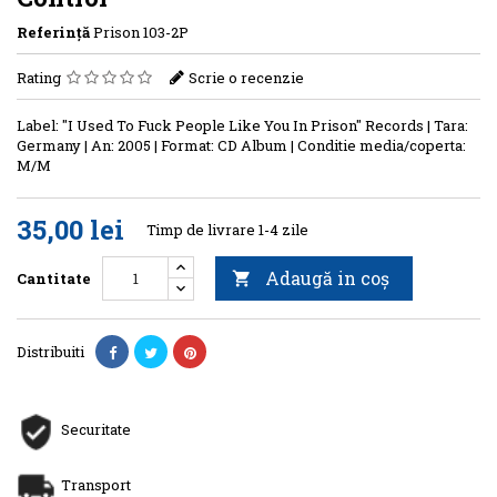
Referinţă
Prison 103-2P
Rating
Scrie o recenzie
Label: "I Used To Fuck People Like You In Prison" Records | Tara:
Germany | An: 2005 | Format: CD Album | Conditie media/coperta:
M/M
35,00 lei
Timp de livrare 1-4 zile
Adaugă in coş
Cantitate

Distribuiti
Securitate
Transport