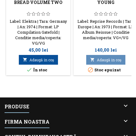
BREAD VOLUME TWO
YOUNG
Label: Elektra | Tara: Germany
Label: Reprise Records | Tara:
| An: 1974 | Format: LP
Europe | An: 1973 | Format: LP
Compilation Gatefold |
Album Reissue | Conditie
Conditie media/coperta:
media/coperta: VG+/VG
VG/VG
Preţ
Preţ
45,00 lei
140,00 lei

Adaugă in coş

Adaugă in coş


În stoc
Stoc epuizat

PRODUSE

FIRMA NOASTRA