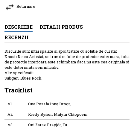
Returnare
DESCRIERE
DETALII PRODUS
RECENZII
Discurile sunt intai spalate si apoi tratate cu solutie de curatat
Knosti Disco Antistat; se trimit in folie de protectie exterioara; folia
de protectie interioara este schimbata daca nu este cea originala si
este deteriorata semnificativ.
Alte specificatii:
Subgen: Blues Rock
Tracklist
A1
Ona Poszła Inną Drogą
A2
Kiedy Byłem Małym Chłopcem
A3
Oni Zaraz Przyjdą Tu