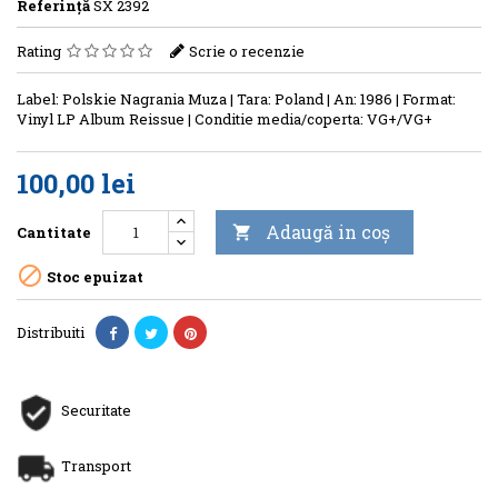
Referinţă
SX 2392
Rating
Scrie o recenzie
Label: Polskie Nagrania Muza | Tara: Poland | An: 1986 | Format:
Vinyl LP Album Reissue | Conditie media/coperta: VG+/VG+
100,00 lei
Adaugă in coş
Cantitate


Stoc epuizat
Distribuiti
Securitate
Transport