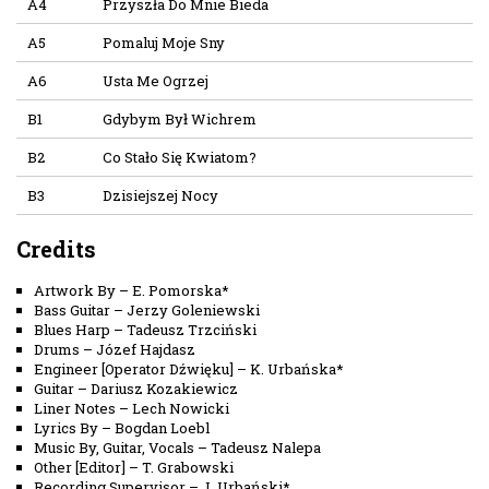
A4
Przyszła Do Mnie Bieda
A5
Pomaluj Moje Sny
A6
Usta Me Ogrzej
B1
Gdybym Był Wichrem
B2
Co Stało Się Kwiatom?
B3
Dzisiejszej Nocy
Credits
Artwork By
–
E. Pomorska*
Bass Guitar
–
Jerzy Goleniewski
Blues Harp
–
Tadeusz Trzciński
Drums
–
Józef Hajdasz
Engineer [Operator Dźwięku]
–
K. Urbańska*
Guitar
–
Dariusz Kozakiewicz
Liner Notes
–
Lech Nowicki
Lyrics By
–
Bogdan Loebl
Music By, Guitar, Vocals
–
Tadeusz Nalepa
Other [Editor]
–
T. Grabowski
Recording Supervisor
–
J. Urbański*