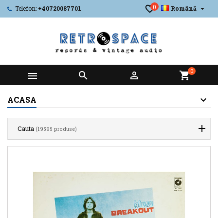
0

Telefon:
+40720087701
Română
0



shopping_cart
ACASA
Cauta
(19595 produse)