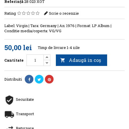
Referinţă
28 023 XOT
Rating
Scrie o recenzie
Label: Virgin | Tara: Germany | An: 1976 | Format: LP Album |
Conditie media/coperta: VG/VG
50,00 lei
Timp de livrare 1-4 zile
Adaugă in coş
Cantitate

Distribuiti
Securitate
Transport
Returnare