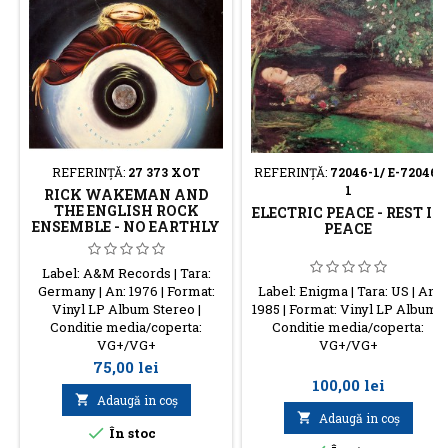
REFERINŢĂ:
27 373 XOT
REFERINŢĂ:
72046-1/ E-72046-
1
RICK WAKEMAN AND
THE ENGLISH ROCK
ELECTRIC PEACE - REST IN
ENSEMBLE - NO EARTHLY
PEACE
CONNECTION
Label: A&M Records | Tara:
Germany | An: 1976 | Format:
Label: Enigma | Tara: US | An:
Vinyl LP Album Stereo |
1985 | Format: Vinyl LP Album |
Conditie media/coperta:
Conditie media/coperta:
VG+/VG+
VG+/VG+
Preţ
75,00 lei
Preţ
100,00 lei

Adaugă in coş

Adaugă in coş

În stoc