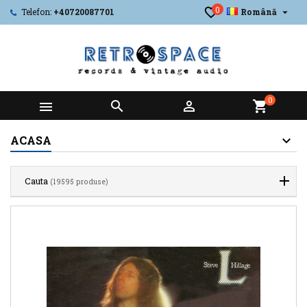
0

Telefon:
+40720087701
Română
0



shopping_cart
ACASA
Cauta
(19595 produse)