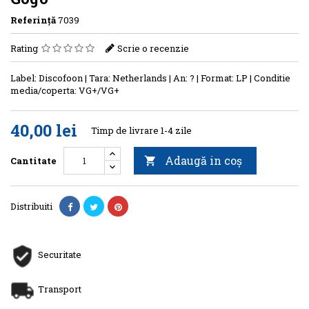
Referinţă
7039
Rating
Scrie o recenzie
Label: Discofoon | Tara: Netherlands | An: ? | Format: LP | Conditie
media/coperta: VG+/VG+
40,00 lei
Timp de livrare 1-4 zile
Adaugă in coş
Cantitate

Distribuiti
Securitate
Transport