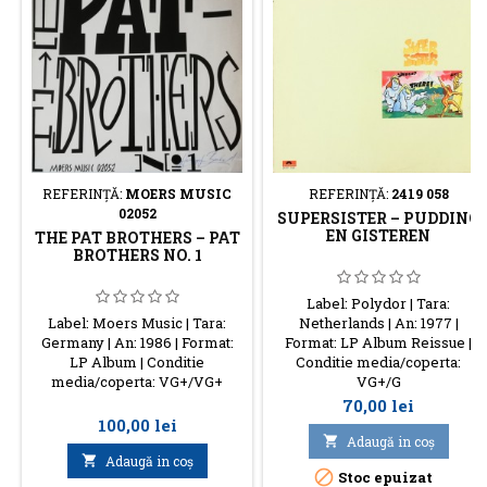
REFERINŢĂ:
MOERS MUSIC
REFERINŢĂ:
2419 058
02052
SUPERSISTER ‎– PUDDING
EN GISTEREN
THE PAT BROTHERS – PAT
BROTHERS NO. 1
Label: Polydor | Tara:
Label: Moers Music | Tara:
Netherlands | An: 1977 |
Germany | An: 1986 | Format:
Format: LP Album Reissue |
LP Album | Conditie
Conditie media/coperta:
media/coperta: VG+/VG+
VG+/G
Preţ
70,00 lei
Preţ
100,00 lei

Adaugă in coş

Adaugă in coş

Stoc epuizat