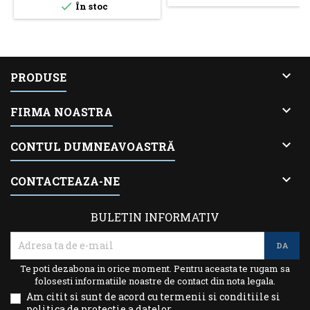

În stoc

PRODUSE

FIRMA NOASTRA

CONTUL DUMNEAVOASTRĂ

CONTACTEAZA-NE
BULETIN INFORMATIV
Te poti dezabona in orice moment. Pentru aceasta te rugam sa
folosesti informatiile noastre de contact din nota legala.
Am citit si sunt de acord cu termenii si conditiile si
politica de protectie a datelor.