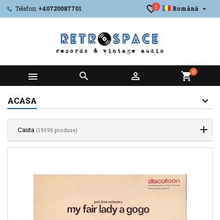
0

Telefon:
+40720087701
Română
0



shopping_cart
ACASA
Cauta
(19595 produse)